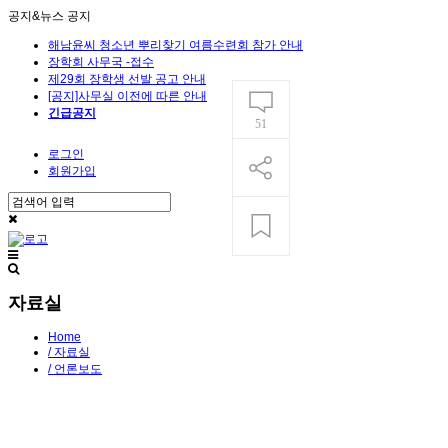
공지&뉴스
공지
해남윤씨 청소년 뿌리찾기 여름수련회 참가 안내
장학회 사무국 -접수
제29회 장학생 선발 공고 안내
[공지]사무실 이전에 따른 안내
긴급공지
51
로그인
회원가입
자료실
Home
/ 자료실
/ 언론보도