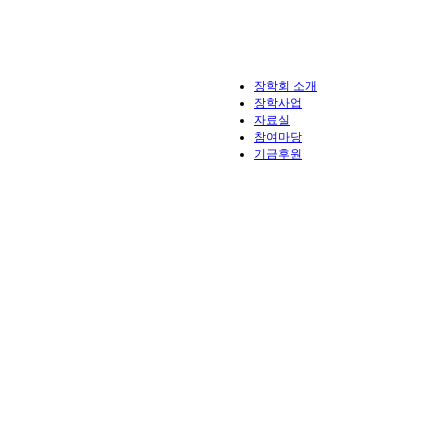
장학회 소개
장학사업
자료실
참여마당
기금후원