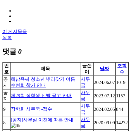
이 게시물을
목록
댓글
0
번
글쓴
조회
제목
날짜
호
이
수
공
해남윤씨 청소년 뿌리찾기 여름
사무
2024.06.07
1019
지
수련회 참가 안내
국
공
사무
제29회 장학생 선발 공고 안내
2023.07.12
1157
지
국
사무
장학회 사무국 -접수
9
2024.02.05
844
국
사무
[공지]사무실 이전에 따른 안내
8
2020.09.09
14232
국