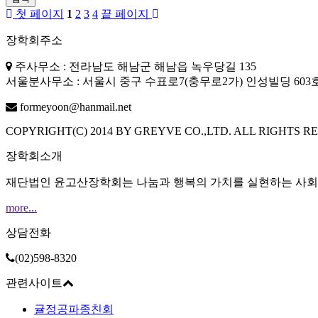
첫 페이지
1
2
3
4
끝 페이지
장학회주소
주사무소 : 전라남도 해남군 해남읍 녹우당길 135
서울분사무소 : 서울시 중구 수표로7(충무로2가) 인성빌딩 603
formeyoon@hanmail.net
COPYRIGHT(C) 2014 BY GREYVE CO.,LTD. ALL RIGHTS R
장학회소개
재단법인 윤고산장학회는 나눔과 행복의 가치를 실현하는 사회를
more...
상담전화
(02)598-8320
관련사이트
귤정공파종친회