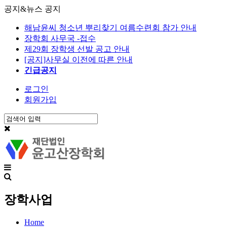
공지&뉴스
공지
해남윤씨 청소년 뿌리찾기 여름수련회 참가 안내
장학회 사무국 -접수
제29회 장학생 선발 공고 안내
[공지]사무실 이전에 따른 안내
긴급공지
로그인
회원가입
장학사업
Home