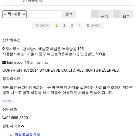
고 (한국일보)
검색
쓰기
태그
1
첫 페이지
2
3
4
끝 페이지
장학회주소
주사무소 : 전라남도 해남군 해남읍 녹우당길 135
서울분사무소 : 서울시 중구 수표로7(충무로2가) 인성빌딩 603호
formeyoon@hanmail.net
COPYRIGHT(C) 2014 BY GREYVE CO.,LTD. ALL RIGHTS RESERVED.
장학회소개
재단법인 윤고산장학회는 나눔과 행복의 가치를 실현하는 사회를 창조하기 위하여
함께 나누고 함께 성장을 하는 더불어 아름다운 사회를 만들어 갑니다.
more...
상담전화
(02)598-8320
관련사이트
귤정공파종친회