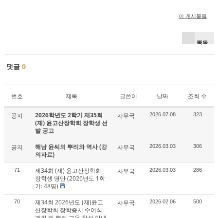
이 게시물을
목록
댓글
0
번호
제목
글쓴이
날짜
조회 수
2026학년도 2학기 제35회
공지
사무국
2026.07.08
323
(재) 윤고산장학회 장학생 선
발 공고
해남 윤씨의 뿌리와 역사 (강
공지
사무국
2026.03.03
306
의자료)
제34회 (재) 윤고산장학회
71
사무국
2026.03.03
286
장학생 명단 (2026년도 1학
기: 48명)
제34회 2026년도 (재)윤고
70
사무국
2026.02.06
500
산장학회 장학증서 수여식
개최 및 뿌리 교육 참석 안내