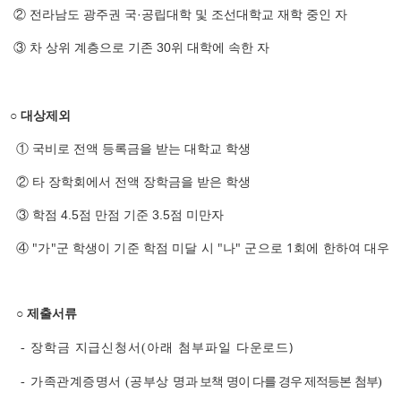
②
전라남도
광주권 국
·
공립대학 및 조선대학교 재학 중인 자
③
차 상위 계층으로 기존
30
위 대학에 속한 자
○
대상제외
①
국비로 전액 등록금을 받는 대학교 학생
②
타 장학회에서 전액 장학금을 받은 학생
③
학점
4.5
점 만점 기준
3.5
점 미만자
④
"가"군 학생이 기준 학점 미달 시 "나" 군으로 1회에 한하여 대우
○
제출서류
장학금 지급신청서
다운로드)
-
(아래 첨부파일
가
족
관계증명서
공부상 명
과 보책 명이 다를 경우 제적등본 첨부
-
(
)