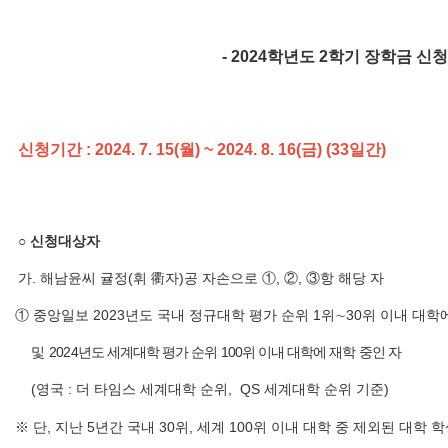
- 2024학년도 2학기 장학금 신청 안
신청기간 : 2024. 7. 15(월) ~ 2024. 8. 16(금) (33일간)
○
신청대상자
가
.
해남윤씨 귤정
(
휘
衢
자
)
공 자손으로
①
,
②
,
③
항 해당 자
①
중앙일보
2023
년도 국내 정규대학 평가 순위
1
위
∼
30
위 이내 대학
및
2024
년도 세계대학 평가 순위
100
위 이내 대학에 재학 중인
자
(
영국
:
더 타임스 세계대학 순위
, QS
세계대학 순위 기준
)
※
단
,
지난
5
년간 국내
30
위
,
세계
100
위 이내 대학 중 제외된 대학 