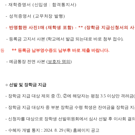
재학증명서
신입생
합격통지서
-
(
:
)
성적증명서
교무처장 발행
-
(
)
반명함판 사진
매
재학생 포함
-
1
(
) - ** (장학금 지급신청서의
등록금 고지서 사본 (학교에서 발급 되는대로 바로 첨부 접수),
-
**등
** 등록금 납부영수증도 납부후 바로 제출 바랍니다.
예금통장 전면 사본
보호자 명의
-
(
)
○
선발 및 장학금 지급
장학금 지급 대상 제외 중
①
②
에 해당자는 평점
이상만 격려금
-
,
3.5
(
장학금 지급 대상자 중 부분 장학금 수령 학생은 잔여금을 장학금 
-
신청자를 대상으로 장학생 선발위원회에서 심사 선발 후 이사회 결
-
수혜자 개별 통지 :
홈페이지 공고
-
2024. 8. 29 (목
)