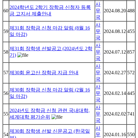
사
2024학년도 2학기 장학금 신청자 등록
60
무
2024.08.20
488
금 고지서 제출안내
국
사
제31회 장학금 신청 마감 알림 (8월 16
59
무
2024.08.12
455
일 마감)
국
사
제31회 장학생 선발공고 (2024년도 2학
58
무
2024.07.12
857
기)
국
사
57
제30회 윤고산 장학금 지급 안내
무
2024.02.27
572
국
사
제30회 장학금 신청 마감 알림 (2월 16
56
무
2024.02.14
445
일 마감)
국
사
2024년도 장학금 신청 관련 국내대학,
55
무
2024.02.02
741
세계대학 평가순위
국
사
제30회 장학생 선발 신문공고 (한국일
54
무
2024.01.16
550
보)