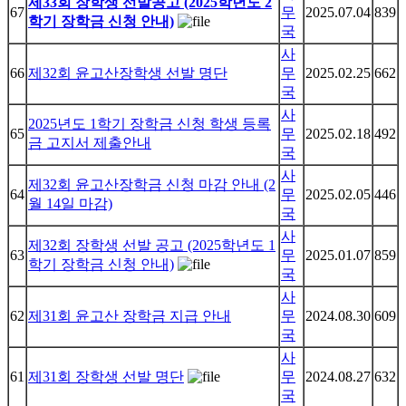
제33회 장학생 선발공고 (2025학년도 2
67
무
2025.07.04
839
학기 장학금 신청 안내)
국
사
66
제32회 윤고산장학생 선발 명단
무
2025.02.25
662
국
사
2025년도 1학기 장학금 신청 학생 등록
65
무
2025.02.18
492
금 고지서 제출안내
국
사
제32회 윤고산장학금 신청 마감 안내 (2
64
무
2025.02.05
446
월 14일 마감)
국
사
제32회 장학생 선발 공고 (2025학년도 1
63
무
2025.01.07
859
학기 장학금 신청 안내)
국
사
62
제31회 윤고산 장학금 지급 안내
무
2024.08.30
609
국
사
61
제31회 장학생 선발 명단
무
2024.08.27
632
국