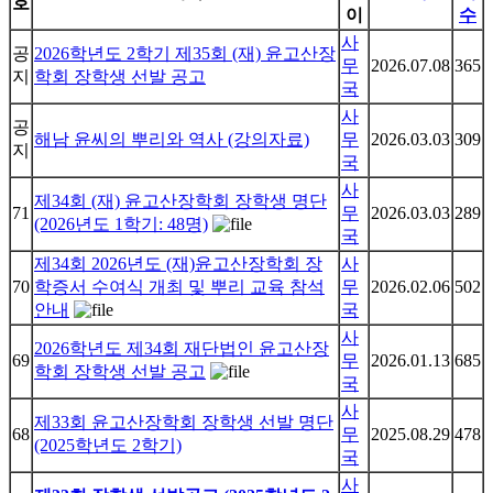
호
이
수
사
공
2026학년도 2학기 제35회 (재) 윤고산장
무
2026.07.08
365
지
학회 장학생 선발 공고
국
사
공
해남 윤씨의 뿌리와 역사 (강의자료)
무
2026.03.03
309
지
국
사
제34회 (재) 윤고산장학회 장학생 명단
71
무
2026.03.03
289
(2026년도 1학기: 48명)
국
제34회 2026년도 (재)윤고산장학회 장
사
70
학증서 수여식 개최 및 뿌리 교육 참석
무
2026.02.06
502
안내
국
사
2026학년도 제34회 재단법인 윤고산장
69
무
2026.01.13
685
학회 장학생 선발 공고
국
사
제33회 윤고산장학회 장학생 선발 명단
68
무
2025.08.29
478
(2025학년도 2학기)
국
사