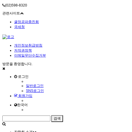
(02)598-8320
관련사이트
귤정공파종친회
국세청
개인정보취급방침
저작권정책
이메일무단수집거부
방문을 환영합니다.
로그인
일반로그인
SNS로그인
회원가입
한국어
장학회 소개