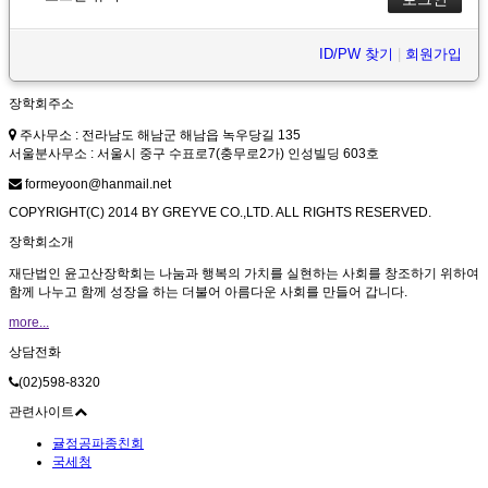
ID/PW 찾기
|
회원가입
장학회주소
주사무소 : 전라남도 해남군 해남읍 녹우당길 135
서울분사무소 : 서울시 중구 수표로7(충무로2가) 인성빌딩 603호
formeyoon@hanmail.net
COPYRIGHT(C) 2014 BY GREYVE CO.,LTD. ALL RIGHTS RESERVED.
장학회소개
재단법인 윤고산장학회는 나눔과 행복의 가치를 실현하는 사회를 창조하기 위하여
함께 나누고 함께 성장을 하는 더불어 아름다운 사회를 만들어 갑니다.
more...
상담전화
(02)598-8320
관련사이트
귤정공파종친회
국세청